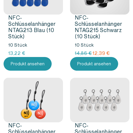
NFC-
NFC-
Schlüsselanhänger
Schlüsselanhänger
NTAG213 Blau (10
NTAG215 Schwarz
Stück)
(10 Stück)
10 Stück
10 Stück
Ursprünglicher
Aktueller
13,22
€
14,86
€
12,39
€
Preis
Preis
Produkt ansehen
Produkt ansehen
war:
ist:
14,86
12,39
€
€.
NFC-
NFC-
Schlüsselanhänger
Schlüsselanhänger