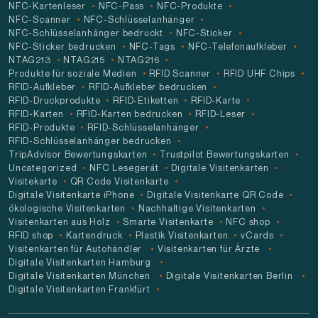
NFC-Kartenleser
NFC-Pass
NFC-Produkte
NFC-Scanner
NFC-Schlüsselanhänger
NFC-Schlüsselanhänger bedruckt
NFC-Sticker
NFC-Sticker bedrucken
NFC-Tags
NFC-Telefonaufkleber
NTAG213
NTAG215
NTAG216
Produkte für soziale Medien
RFID Scanner
RFID UHF Chips
RFID-Aufkleber
RFID-Aufkleber bedrucken
RFID-Druckprodukte
RFID-Etiketten
RFID-Karte
RFID-Karten
RFID-Karten bedrucken
RFID-Leser
RFID-Produkte
RFID-Schlüsselanhänger
RFID-Schlüsselanhänger bedrucken
TripAdvisor Bewertungskarten
Trustpilot Bewertungskarten
Uncategorized
NFC Lesegerät
Digitale Visitenkarten
Visitekarte
QR Code Visitenkarte
Digitale Visitenkarte iPhone
Digitale Visitenkarte QR Code
ökologische Visitenkarten
Nachhaltige Visitenkarten
Visitenkarten aus Holz
Smarte Visitenkarte
NFC shop
RFID shop
Kartendruck
Plastik Visitenkarten
vCards
Visitenkarten für Autohändler
Visitenkarten für Ärzte
Digitale Visitenkarten Hamburg
Digitale Visitenkarten München
Digitale Visitenkarten Berlin
Digitale Visitenkarten Frankfürt