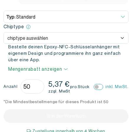
Typ:
Standard
Chiptype
Bestelle deinen Epoxy-NFC-Schlüsselanhänger mit
eigenem Design und programmiere ihn ganz einfach
über eine App.
Mengenrabatt anzeigen
NFC-
5,37
€
inkl. MwSt.
Anzahl
pro Stück
Schlüsselanhänger
zzgl. MwSt
Epoxy
*Die Mindestbestellmenge für dieses Produkt ist 50
–
Eigenes
In den Warenkorb
Design
Menge
Zustellung innerhalb von 4 Wochen