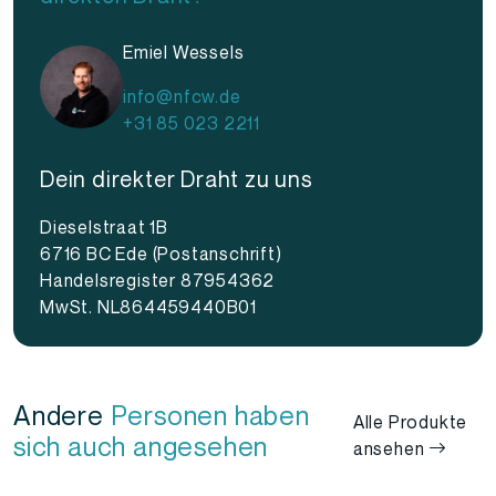
Emiel Wessels
info@nfcw.de
+31 85 023 2211
Dein direkter Draht zu uns
Dieselstraat 1B
6716 BC Ede (Postanschrift)
Handelsregister 87954362
MwSt. NL864459440B01
Andere
Personen haben
Alle Produkte
sich auch angesehen
ansehen