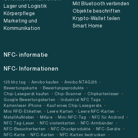
Mit Bluetooth verbinden
Lager und Logistik
Objekte beschriften
Körperpflege
Krypto-Wallet teilen
Marketing und
Smart Home
Kommunikation
NFC- informatie
NFC- Informationen
125 khz tag
Amiibo kaufen
Amiibo NTAG215
Bewertungskarte
Bewertungsprodukte
Chip-Lesegerät kaufen
Chip-Scanner
Chipkartenleser
Google Bewertungskarten
Industrial NFC Tags
Kartenleser iPhone
Kauf eines Chip-Lesegeräts
Mini RFID-Etiketten
Leere Karten
Leere NFC-Karten
MetallAufkleber
Mifare
Mini-NFC-Tag
NFC für Android
NFC Tag-Leser
NFC visitenkarten
NFC-Armbänder
NFC-Besucherkarten
NFC-Druckprodukte
NFC-Geräte
NFC-Karte
NFC-Karten
NFC-Karten bedrucken