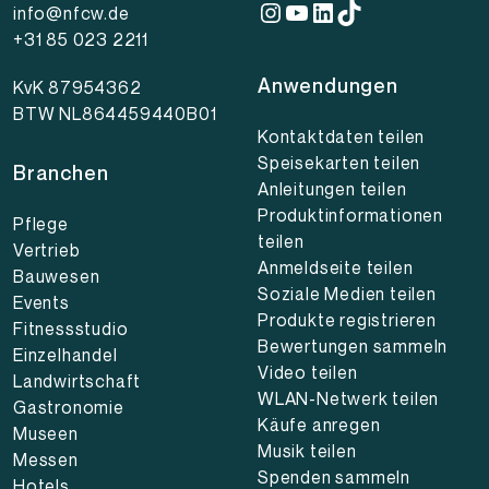
Instagram
YouTube
LinkedIn
TikTok
info@nfcw.de
+31 85 023 2211
Anwendungen
KvK 87954362
BTW NL864459440B01
Kontaktdaten teilen
Speisekarten teilen
Branchen
Anleitungen teilen
Produktinformationen
Pflege
teilen
Vertrieb
Anmeldseite teilen
Bauwesen
Soziale Medien teilen
Events
Produkte registrieren
Fitnessstudio
Bewertungen sammeln
Einzelhandel
Video teilen
Landwirtschaft
WLAN-Netwerk teilen
Gastronomie
Käufe anregen
Museen
Musik teilen
Messen
Spenden sammeln
Hotels