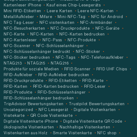
Kartenleser iPhone
Kauf eines Chip-Lesegeräts
Mini RFID-Etiketten
Leere Karten
Leere NFC-Karten
MetallAufkleber
Mifare
Mini-NFC-Tag
NFC für Android
NFC Tag-Leser
NFC visitenkarten
NFC-Armbänder
NFC-Besucherkarten
NFC-Druckprodukte
NFC-Geräte
NFC-Karte
NFC-Karten
NFC-Karten bedrucken
NFC-Kartenleser
NFC-Pass
NFC-Produkte
NFC-Scanner
NFC-Schlüsselanhänger
NFC-Schlüsselanhänger bedruckt
NFC-Sticker
NFC-Sticker bedrucken
NFC-Tags
NFC-Telefonaufkleber
NTAG213
NTAG215
NTAG216
Produkte für soziale Medien
RFID Scanner
RFID UHF Chips
RFID-Aufkleber
RFID-Aufkleber bedrucken
RFID-Druckprodukte
RFID-Etiketten
RFID-Karte
RFID-Karten
RFID-Karten bedrucken
RFID-Leser
RFID-Produkte
RFID-Schlüsselanhänger
RFID-Schlüsselanhänger bedrucken
TripAdvisor Bewertungskarten
Trustpilot Bewertungskarten
Uncategorized
NFC Lesegerät
Digitale Visitenkarten
Visitekarte
QR Code Visitenkarte
Digitale Visitenkarte iPhone
Digitale Visitenkarte QR Code
ökologische Visitenkarten
Nachhaltige Visitenkarten
Visitenkarten aus Holz
Smarte Visitenkarte
NFC shop