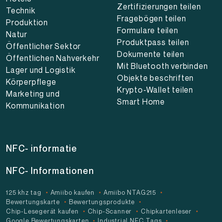
Zertifizierungen teilen
Technik
Fragebögen teilen
Produktion
Formulare teilen
Natur
Produktpass teilen
Öffentlicher Sektor
Dokumente teilen
Öffentlichen Nahverkehr
Mit Bluetooth verbinden
Lager und Logistik
Objekte beschriften
Körperpflege
Krypto-Wallet teilen
Marketing und
Smart Home
Kommunikation
NFC- informatie
NFC- Informationen
125 khz tag
Amiibo kaufen
Amiibo NTAG215
Bewertungskarte
Bewertungsprodukte
Chip-Lesegerät kaufen
Chip-Scanner
Chipkartenleser
Google Bewertungskarten
Industrial NFC Tags