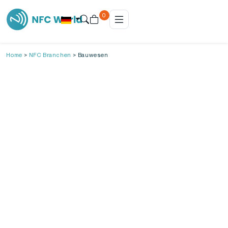
0
Home
>
NFC Branchen
>
Bauwesen
NFC auf der Baustelle
Auf der Baustelle zählen Effizienz, Sicherheit und
klare Kommunikation. Doch sind wir mal ehrlich:
Klassische Methoden wie Checklisten auf Papier,
manuelle Zutrittskontrollen oder
handgeschriebene Materialerfassung kosten
unnötig viel Zeit. Auch Zertifikate und
Arbeitsanweisungen auf losen Zetteln sorgen für
Chaos und Fehler.
Wie bringst du also mehr Tempo, Sicherheit und
Übersicht in deine Bauprojekte?