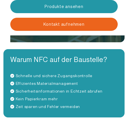
Produkte ansehen
Kontakt aufnehmen
Warum NFC auf der Baustelle?
Schnelle und sichere Zugangskontrolle
Effizientes Materialmanagement
Sicherheitsinformationen in Echtzeit abrufen
Kein Papierkram mehr
Zeit sparen und Fehler vermeiden