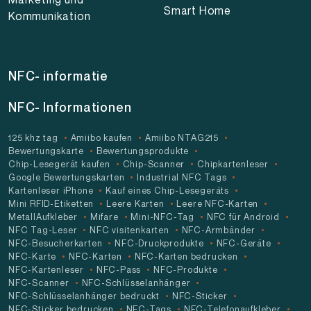
Smart Home
Kommunikation
NFC- informatie
NFC- Informationen
125 khz tag
Amiibo kaufen
Amiibo NTAG215
Bewertungskarte
Bewertungsprodukte
Chip-Lesegerät kaufen
Chip-Scanner
Chipkartenleser
Google Bewertungskarten
Industrial NFC Tags
Kartenleser iPhone
Kauf eines Chip-Lesegeräts
Mini RFID-Etiketten
Leere Karten
Leere NFC-Karten
MetallAufkleber
Mifare
Mini-NFC-Tag
NFC für Android
NFC Tag-Leser
NFC visitenkarten
NFC-Armbänder
NFC-Besucherkarten
NFC-Druckprodukte
NFC-Geräte
NFC-Karte
NFC-Karten
NFC-Karten bedrucken
NFC-Kartenleser
NFC-Pass
NFC-Produkte
NFC-Scanner
NFC-Schlüsselanhänger
NFC-Schlüsselanhänger bedruckt
NFC-Sticker
NFC-Sticker bedrucken
NFC-Tags
NFC-Telefonaufkleber