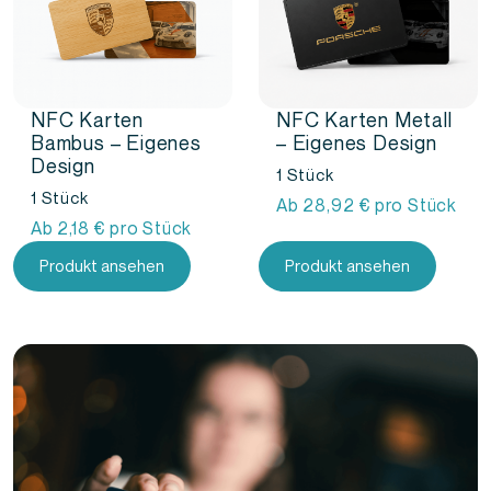
NFC Karten
NFC Karten Metall
Bambus – Eigenes
– Eigenes Design
Design
1 Stück
1 Stück
Ab
28,92
€
pro Stück
Ab
2,18
€
pro Stück
Produkt ansehen
Produkt ansehen