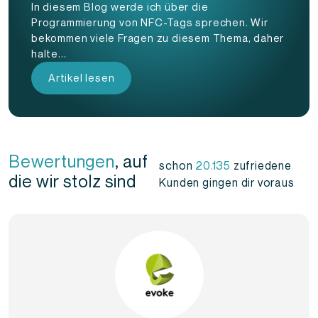
In diesem Blog werde ich über die
Programmierung von NFC-Tags sprechen. Wir
bekommen viele Fragen zu diesem Thema, daher
halte...
Artikel lesen
Bewertungen
, auf
schon
20.135
zufriedene
die wir stolz sind
Kunden gingen dir voraus