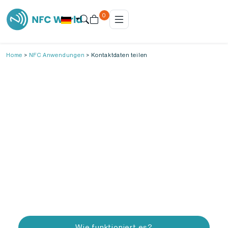
0
Home
>
NFC Anwendungen
>
Kontaktdaten teilen
Kontaktdaten mit NFC teilen
Du bist auf einem Networking-Event, tauschst
eine Menge Visitenkarten aus und… Wochen
später findest du sie in deiner Tasche wieder,
vergessen und ungenutzt. Oder noch schlimmer:
Jemand gibt deinen Namen falsch in sein Handy
ein und deine Daten sind verloren. Zeit für eine
schlauere Lösung.
Mit einer NFC Visitenkarte teilst du deine Daten
direkt, fehlerfrei und unvergesslich.
Wie funktioniert es?