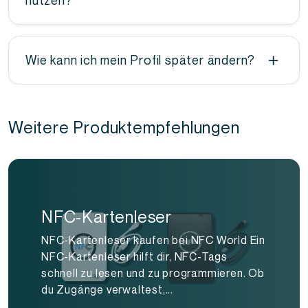
nutzen?
Ja. Alle Karten haben zusätzlich einen QR Code,
der mit jedem Smartphone funktioniert.
Wie kann ich mein Profil später ändern?
Logge dich ins Dashboard ein und passe dein
Profil mit wenigen Klicks an. Änderungen sind
sofort sichtbar.
Weitere Produktempfehlungen
NFC-Kartenleser
NFC-Kartenleser kaufen bei NFC World Ein
NFC-Kartenleser hilft dir, NFC-Tags
schnell zu lesen und zu programmieren. Ob
du Zugänge verwaltest,...