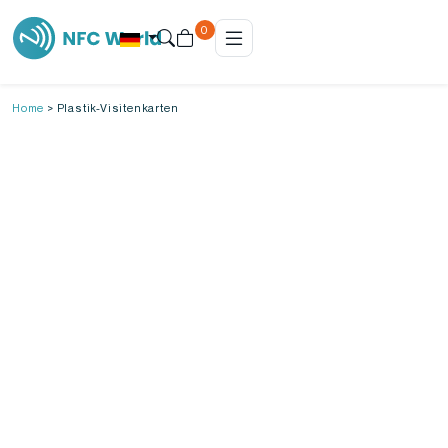
0
Home
>
Plastik-Visitenkarten
Plastik-Visitenkarten
Plastik-Visitenkarten für einen
professionellen Auftritt
Plastik-Visitenkarten sind robust, langlebig und
machen Eindruck – egal ob auf Messen, bei
Kundenterminen oder im täglichen Geschäft. Im
Vergleich zu herkömmlichen Papierkarten
überzeugen sie durch hochwertige Haptik,
wasserfeste Oberfläche und vielseitige
Gestaltungsmöglichkeiten. Ob klassisch
bedruckt oder mit NFC-Technologie
ausgestattet: Mit Plastik-Visitenkarten zeigst du