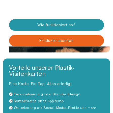
Stil, Qualität und Innovationsbereitschaft bei
jedem Kontakt.
Wie funktioniert es?
Produkte ansehen
Vorteile unserer Plastik-
Visitenkarten
Eine Karte. Ein Tap. Alles erledigt.
Personalisierung oder Standarddesign
Kontaktdaten ohne App teilen
Weiterleitung auf Social-Media-Profile und mehr