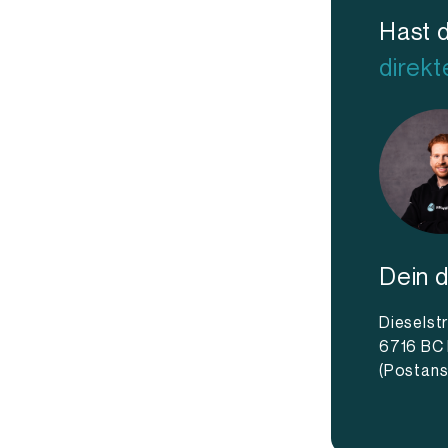
st du dem Produkt zusätzlichen Wert
Hast 
tungen, Erkennung von Besuchergruppen,
direkt
er Hausfarbe passt. So wird das
er, sondern auch ein sichtbarer
utzerfreundlich
che Nutzung konzipiert. Dank der
sische Kopplung oder Batterie
d einfach an ein geeignetes NFC-
Dein d
hte Aktion zu aktivieren.
Dieselst
net für Situationen, in denen
6716 BC
wichtig sind, wie bei Veranstaltungen,
(Postans
oder interaktiven Marketingkampagnen.
utzung geeignet