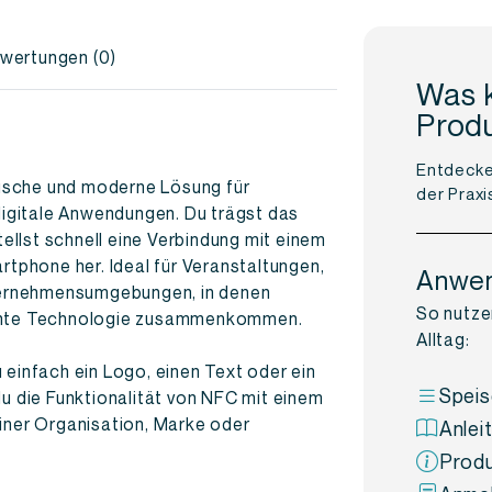
wertungen (0)
Was 
Prod
Entdecke
ische und moderne Lösung für
der Praxi
 digitale Anwendungen. Du trägst das
llst schnell eine Verbindung mit einem
phone her. Ideal für Veranstaltungen,
Anwe
ernehmensumgebungen, in denen
So nutze
gente Technologie zusammenkommen.
Alltag:
 einfach ein Logo, einen Text oder ein
Speis
du die Funktionalität von NFC mit einem
einer Organisation, Marke oder
Anlei
Produ