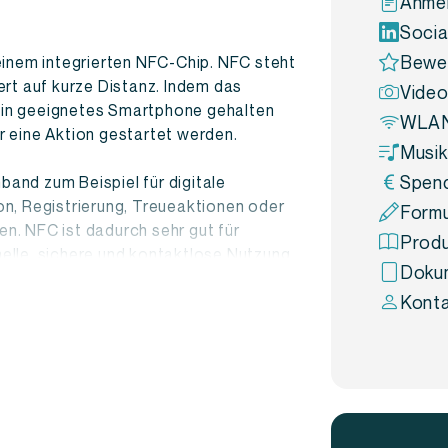
Anmel
Socia
Bewe
einem integrierten NFC-Chip. NFC steht
ert auf kurze Distanz. Indem das
Video
in geeignetes Smartphone gehalten
WLAN
 eine Aktion gestartet werden.
Musik
Spen
and zum Beispiel für digitale
tion, Registrierung, Treueaktionen oder
Formu
n. NFC ist dadurch sehr gut für
Produ
elle, sichere und kontaktlose Nutzung
Dokum
Konta
bänder
lüsselanhängern trägst du ein NFC-
rt die Wahrscheinlichkeit eines Verlusts
d bei Bedarf schnell scannen können.