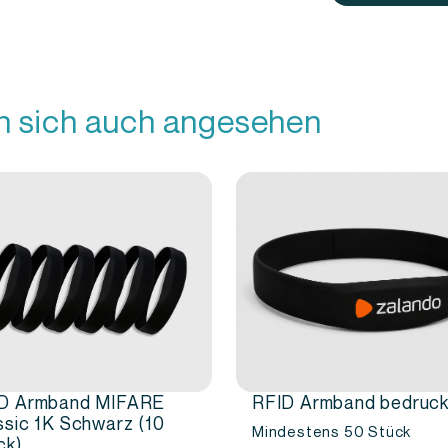
d wasserbeständigem Material. Dadurch
Umgebungen geeignet, in denen das
vals, Sportstätten, Schwimmbäder und
n sich auch angesehen
s das Armband angenehm am Handgelenk
e geringere Wahrscheinlichkeit von
 Möglichkeit, NFC-Technologie für
nwendungen
he Anwendungen eingesetzt werden.
erung, digitale Profile,
n und Marketingaktionen, bei denen
D Armband MIFARE
RFID Armband bedruc
 einem Formular, einer App oder einem
ssic 1K Schwarz (10
Mindestens 50 Stück
ck)