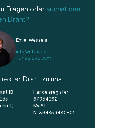
du Fragen oder
suchst den
en Draht?
Emiel Wessels
info@nfcw.de
+31 85 023 2211
irekter Draht zu uns
raat 1B
Handelsregister
 Ede
87954362
chrift)
MwSt.
NL864459440B01