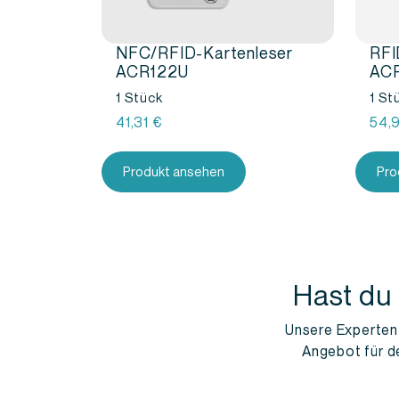
NFC/RFID-Kartenleser
RFI
ACR122U
ACR
1 Stück
1 St
41,31
€
54,
Produkt ansehen
Pro
Hast du
Unsere Experten s
Angebot für d