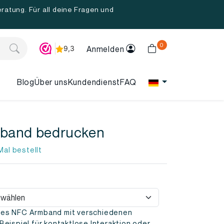
ratung. Für all deine Fragen und
0
Anmelden
Blog
Über uns
Kundendienst
FAQ
band bedrucken
al bestellt
es NFC Armband mit verschiedenen
Beispiel für kontaktlose Interaktion oder