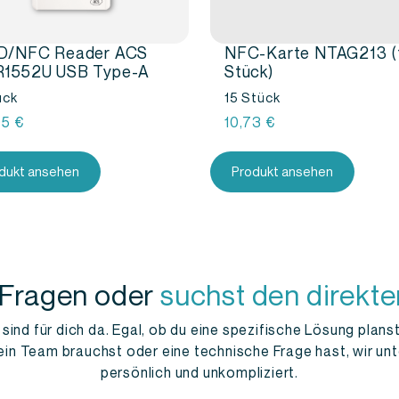
D/NFC Reader ACS
NFC-Karte NTAG213 (
1552U USB Type-A
Stück)
ück
15 Stück
95
€
10,73
€
dukt ansehen
Produkt ansehen
 Fragen oder
suchst den direkte
ind für dich da. Egal, ob du eine spezifische Lösung planst,
ein Team brauchst oder eine technische Frage hast, wir unt
persönlich und unkompliziert.