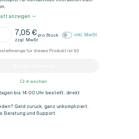
on.
att anzeigen
7,05
€
inkl. MwSt.
pro Stück
and
zzgl. MwSt
ucken
stellmenge für dieses Produkt ist 50
e
In den Warenkorb
4 wochen
agen bis 14:00 Uhr bestellt, direkt
eden? Geld zurück, ganz unkompliziert.
is Beratung und Support.