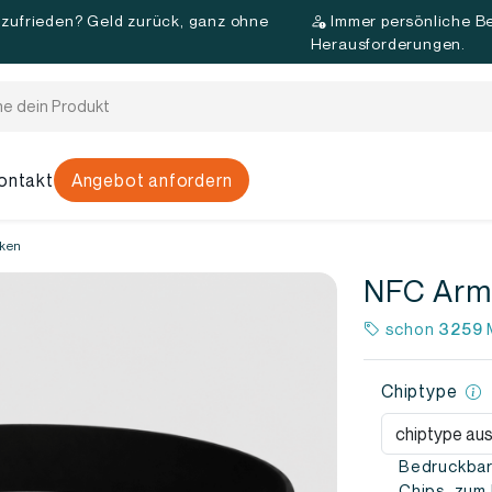
 zufrieden? Geld zurück, ganz ohne
Immer persönliche Be
d
Herausforderungen.
ontakt
Angebot anfordern
ken
NFC Arm
schon
3259
M
Chiptype
Bedruckbar
Chips, zum 