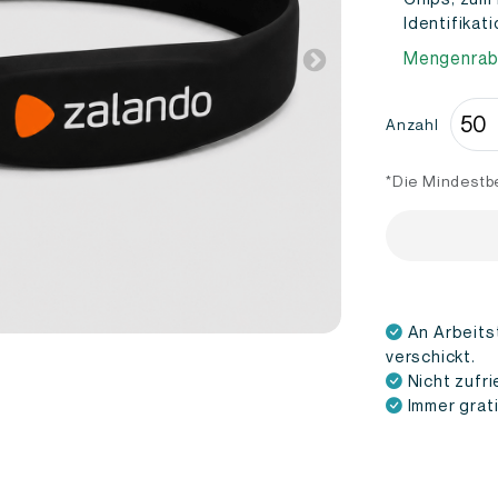
Identifikati
Mengenrab
NFC
Anzahl
Armb
bedr
*Die Mindestbe
Meng
An Arbeitst
verschickt.
Nicht zufri
Immer grat