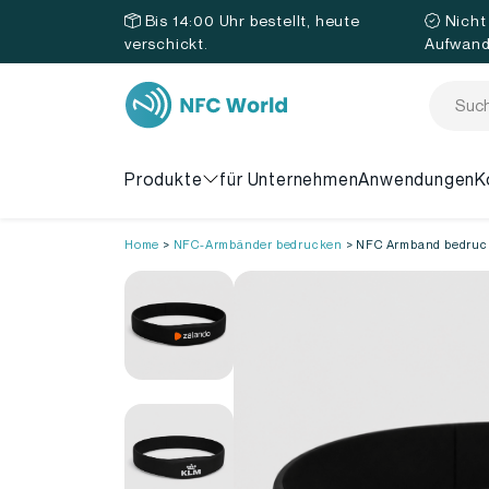
Bis 14:00 Uhr bestellt, heute
Nicht
verschickt.
Aufwan
Produkte
für Unternehmen
Anwendungen
K
Home
>
NFC-Armbänder bedrucken
>
NFC Armband bedruc