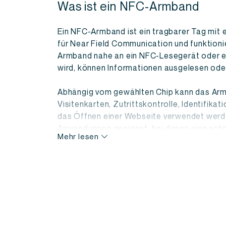
Was ist ein NFC-Armband
Ein NFC-Armband ist ein tragbarer Tag mit 
für Near Field Communication und funktioni
Armband nahe an ein NFC-Lesegerät oder e
wird, können Informationen ausgelesen oder
Abhängig vom gewählten Chip kann das Armb
Visitenkarten, Zutrittskontrolle, Identifika
das Öffnen einer Webseite verwendet werde
Anwendungen geeignet, bei denen eine schn
Mehr lesen
wichtig ist.
Vorteile bedruckter NFC-Arm
Im Vergleich zu losen NFC-Karten oder Sch
Armband immer bequem bei dir. Dies verringe
und sorgt dafür, dass Benutzer das Armban