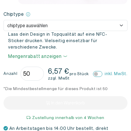
Chiptype
Lass dein Design in Topqualität auf eine NFC-
Sticker drucken. Vielseitig einsetzbar für
verschiedene Zwecke.
Mengenrabatt anzeigen
NFC-
6,57
€
inkl. MwSt.
Anzahl
pro Stück
Aufkleber
zzgl. MwSt
Rund
*Die Mindestbestellmenge für dieses Produkt ist 50
Epoxy
30mm
In den Warenkorb
–
Eigenes
Zustellung innerhalb von 4 Wochen
Design
Menge
An Arbeitstagen bis 14:00 Uhr bestellt, direkt