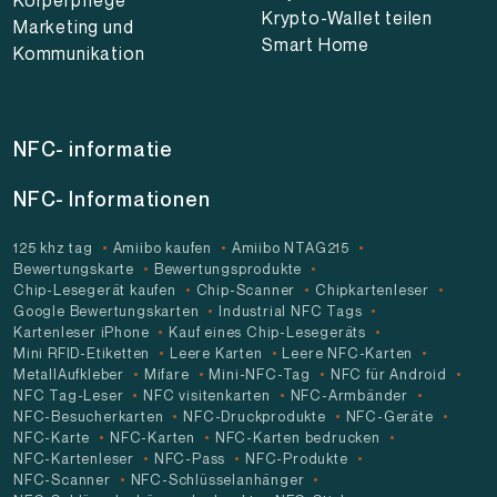
Krypto-Wallet teilen
Marketing und
Smart Home
Kommunikation
NFC- informatie
NFC- Informationen
125 khz tag
Amiibo kaufen
Amiibo NTAG215
Bewertungskarte
Bewertungsprodukte
Chip-Lesegerät kaufen
Chip-Scanner
Chipkartenleser
Google Bewertungskarten
Industrial NFC Tags
Kartenleser iPhone
Kauf eines Chip-Lesegeräts
Mini RFID-Etiketten
Leere Karten
Leere NFC-Karten
MetallAufkleber
Mifare
Mini-NFC-Tag
NFC für Android
NFC Tag-Leser
NFC visitenkarten
NFC-Armbänder
NFC-Besucherkarten
NFC-Druckprodukte
NFC-Geräte
NFC-Karte
NFC-Karten
NFC-Karten bedrucken
NFC-Kartenleser
NFC-Pass
NFC-Produkte
NFC-Scanner
NFC-Schlüsselanhänger