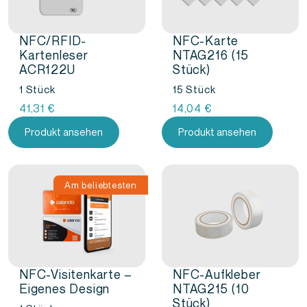
NFC/RFID-
NFC-Karte
Kartenleser
NTAG216 (15
ACR122U
Stück)
1 Stück
15 Stück
41,31
€
14,04
€
Produkt ansehen
Produkt ansehen
Am beliebtesten
NFC-Visitenkarte –
NFC-Aufkleber
Eigenes Design
NTAG215 (10
Stück)