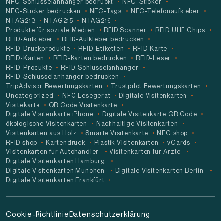
NFC-Schlüsselanhänger bedruckt
NFC-Sticker
NFC-Sticker bedrucken
NFC-Tags
NFC-Telefonaufkleber
NTAG213
NTAG215
NTAG216
Produkte für soziale Medien
RFID Scanner
RFID UHF Chips
RFID-Aufkleber
RFID-Aufkleber bedrucken
RFID-Druckprodukte
RFID-Etiketten
RFID-Karte
RFID-Karten
RFID-Karten bedrucken
RFID-Leser
RFID-Produkte
RFID-Schlüsselanhänger
RFID-Schlüsselanhänger bedrucken
TripAdvisor Bewertungskarten
Trustpilot Bewertungskarten
Uncategorized
NFC Lesegerät
Digitale Visitenkarten
Visitekarte
QR Code Visitenkarte
Digitale Visitenkarte iPhone
Digitale Visitenkarte QR Code
ökologische Visitenkarten
Nachhaltige Visitenkarten
Visitenkarten aus Holz
Smarte Visitenkarte
NFC shop
RFID shop
Kartendruck
Plastik Visitenkarten
vCards
Visitenkarten für Autohändler
Visitenkarten für Ärzte
Digitale Visitenkarten Hamburg
Digitale Visitenkarten München
Digitale Visitenkarten Berlin
Digitale Visitenkarten Frankfürt
Cookie-Richtlinie
Datenschutzerklärung