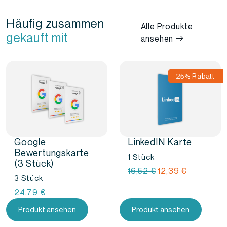
Häufig zusammen
Alle Produkte
gekauft mit
ansehen
25% Rabatt
Google
LinkedIN Karte
Bewertungskarte
1 Stück
(3 Stück)
Ursprünglicher
Aktueller
16,52
€
12,39
€
3 Stück
Preis
Preis
24,79
€
war:
ist:
16,52
12,39
Produkt ansehen
Produkt ansehen
€
€.