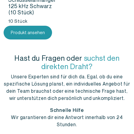
125 kHz Schwarz
(10 Stück)
10 Stück
Ursprünglicher
Aktueller
Produkt ansehen
Preis
Preis
war:
ist:
13,21
12,38
Hast du Fragen oder
suchst den
€
€.
direkten Draht?
Unsere Experten sind für dich da. Egal, ob du eine
spezifische Lösung planst, ein individuelles Angebot für
dein Team brauchst oder eine technische Frage hast,
wir unterstützen dich persönlich und unkompliziert.
Schnelle Hilfe
Wir garantieren dir eine Antwort innerhalb von 24
Stunden.