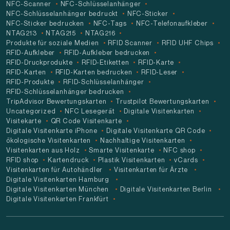
NFC-Scanner
NFC-Schlüsselanhänger
NFC-Schlüsselanhänger bedruckt
NFC-Sticker
NFC-Sticker bedrucken
NFC-Tags
NFC-Telefonaufkleber
NTAG213
NTAG215
NTAG216
Produkte für soziale Medien
RFID Scanner
RFID UHF Chips
RFID-Aufkleber
RFID-Aufkleber bedrucken
RFID-Druckprodukte
RFID-Etiketten
RFID-Karte
RFID-Karten
RFID-Karten bedrucken
RFID-Leser
RFID-Produkte
RFID-Schlüsselanhänger
RFID-Schlüsselanhänger bedrucken
TripAdvisor Bewertungskarten
Trustpilot Bewertungskarten
Uncategorized
NFC Lesegerät
Digitale Visitenkarten
Visitekarte
QR Code Visitenkarte
Digitale Visitenkarte iPhone
Digitale Visitenkarte QR Code
ökologische Visitenkarten
Nachhaltige Visitenkarten
Visitenkarten aus Holz
Smarte Visitenkarte
NFC shop
RFID shop
Kartendruck
Plastik Visitenkarten
vCards
Visitenkarten für Autohändler
Visitenkarten für Ärzte
Digitale Visitenkarten Hamburg
Digitale Visitenkarten München
Digitale Visitenkarten Berlin
Digitale Visitenkarten Frankfürt