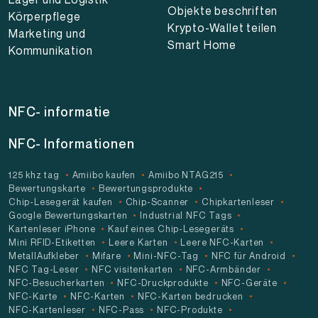
Objekte beschriften
Körperpflege
Krypto-Wallet teilen
Marketing und
Smart Home
Kommunikation
NFC- informatie
NFC- Informationen
125 khz tag
Amiibo kaufen
Amiibo NTAG215
Bewertungskarte
Bewertungsprodukte
Chip-Lesegerät kaufen
Chip-Scanner
Chipkartenleser
Google Bewertungskarten
Industrial NFC Tags
Kartenleser iPhone
Kauf eines Chip-Lesegeräts
Mini RFID-Etiketten
Leere Karten
Leere NFC-Karten
MetallAufkleber
Mifare
Mini-NFC-Tag
NFC für Android
NFC Tag-Leser
NFC visitenkarten
NFC-Armbänder
NFC-Besucherkarten
NFC-Druckprodukte
NFC-Geräte
NFC-Karte
NFC-Karten
NFC-Karten bedrucken
NFC-Kartenleser
NFC-Pass
NFC-Produkte