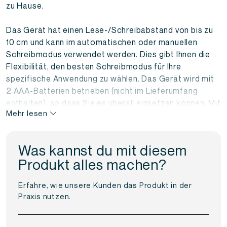
zu Hause.
Das Gerät hat einen Lese-/Schreibabstand von bis zu
10 cm und kann im automatischen oder manuellen
Schreibmodus verwendet werden. Dies gibt Ihnen die
Flexibilität, den besten Schreibmodus für Ihre
spezifische Anwendung zu wählen. Das Gerät wird mit
2 AAA-Batterien betrieben (nicht im Lieferumfang
enthalten), so dass Sie es überall einsetzen können. Mit
Mehr lesen
seinen kompakten Abmessungen von 110 mm x 70 mm x
30 mm und seinem geringen Gewicht von nur 90 g ist
der tragbare RFID-Duplizierer und -Schreiber leicht zu
Was kannst du mit diesem
transportieren und kann überallhin mitgenommen
Produkt alles machen?
werden. Die Bedienung ist einfach.
Erfahre, wie unsere Kunden das Produkt in der
Dieses Gerät ist ideal für Benutzer, die einen einfach zu
Praxis nutzen.
bedienenden, tragbaren und zuverlässigen RFID-
Duplikator und -Schreiber für verschiedene
Anwendungen suchen. Mit seiner breiten Kompatibilität,