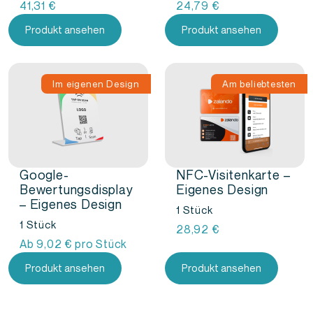
41,31
€
24,79
€
Produkt ansehen
Produkt ansehen
Im eigenen Design
Am beliebtesten
Google-
NFC-Visitenkarte –
Bewertungsdisplay
Eigenes Design
– Eigenes Design
1 Stück
1 Stück
28,92
€
Ab
9,02
€
pro Stück
Produkt ansehen
Produkt ansehen