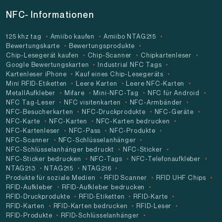
NFC- Informationen
125 khz tag
Amiibo kaufen
Amiibo NTAG215
Bewertungskarte
Bewertungsprodukte
Chip-Lesegerät kaufen
Chip-Scanner
Chipkartenleser
Google Bewertungskarten
Industrial NFC Tags
Kartenleser iPhone
Kauf eines Chip-Lesegeräts
Mini RFID-Etiketten
Leere Karten
Leere NFC-Karten
MetallAufkleber
Mifare
Mini-NFC-Tag
NFC für Android
NFC Tag-Leser
NFC visitenkarten
NFC-Armbänder
NFC-Besucherkarten
NFC-Druckprodukte
NFC-Geräte
NFC-Karte
NFC-Karten
NFC-Karten bedrucken
NFC-Kartenleser
NFC-Pass
NFC-Produkte
NFC-Scanner
NFC-Schlüsselanhänger
NFC-Schlüsselanhänger bedruckt
NFC-Sticker
NFC-Sticker bedrucken
NFC-Tags
NFC-Telefonaufkleber
NTAG213
NTAG215
NTAG216
Produkte für soziale Medien
RFID Scanner
RFID UHF Chips
RFID-Aufkleber
RFID-Aufkleber bedrucken
RFID-Druckprodukte
RFID-Etiketten
RFID-Karte
RFID-Karten
RFID-Karten bedrucken
RFID-Leser
RFID-Produkte
RFID-Schlüsselanhänger