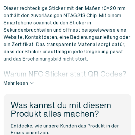
Dieser rechteckige Sticker mit den Maßen 10×20 mm
enthält den zuverlässigen NTAG213 Chip. Mit einem
Smartphone scannst du den Sticker in
Sekundenbruchteilen und öffnest beispielsweise eine
Website, Kontaktdaten, eine Bedienungsanleitung oder
ein Zertifikat. Das transparente Material sorgt dafür,
dass der Sticker unauffällig in jede Umgebung passt
und das Erscheinungsbild nicht stört.
Warum NFC Sticker statt QR Codes?
Mehr lesen
QR Codes wirken oft unübersichtlich und veralten
schnell. Zudem müssen Nutzer immer die Kamera
Was kannst du mit diesem
öffnen und manuell scannen. Das kostet Zeit und wirkt
veraltet. NFC Sticker sind die moderne Alternative: ein
Produkt alles machen?
Tap mit dem Smartphone genügt, um sofort die
richtige digitale Information zu erhalten.
Entdecke, wie unsere Kunden das Produkt in der
Praxis einsetzen.