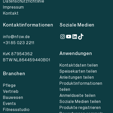
Datenschutzrichtlinie
Impressum
Kontakt
Kontaktinformationen
Soziale Medien
Instagram
YouTube
LinkedIn
TikTok
info@nfcw.de
+31 85 023 2211
Anwendungen
KvK 87954362
BTW NL864459440B01
Kontaktdaten teilen
Speisekarten teilen
Branchen
Anleitungen teilen
Produktinformationen
Pflege
teilen
Vertrieb
Anmeldseite teilen
Bauwesen
Soziale Medien teilen
Events
Produkte registrieren
Fitnessstudio