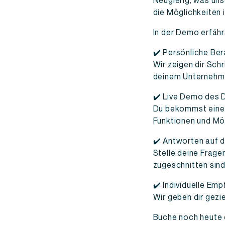
Neugierig, was un
die Möglichkeiten 
In der Demo erfähr
✔️ Persönliche Be
Wir zeigen dir Schr
deinem Unternehme
✔️ Live Demo des
Du bekommst eine a
Funktionen und Mö
✔️ Antworten auf 
Stelle deine Frage
zugeschnitten sind
✔️ Individuelle Em
Wir geben dir gezi
Buche noch heute 