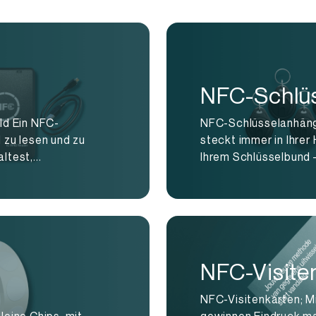
NFC-Schlü
ld Ein NFC-
NFC-Schlüsselanhäng
l zu lesen und zu
steckt immer in Ihre
test,...
Ihrem Schlüsselbund –
NFC-Visite
NFC-Visitenkarten; M