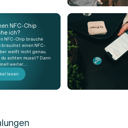
hen NFC-Chip
he ich?
n NFC-Chip brauche
u brauchst einen NFC-
ber weißt nicht genau,
 du achten musst? Dann
nell weiter....
ikel lesen
hlungen