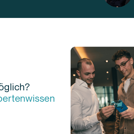
öglich?
xpertenwissen