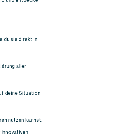
emo und entdecke
e du sie direkt in
lärung aller
uf deine Situation
men nutzen kannst.
 innovativen