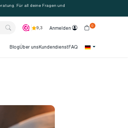
ratung. Für all deine Fragen und
0
Anmelden
Blog
Über uns
Kundendienst
FAQ