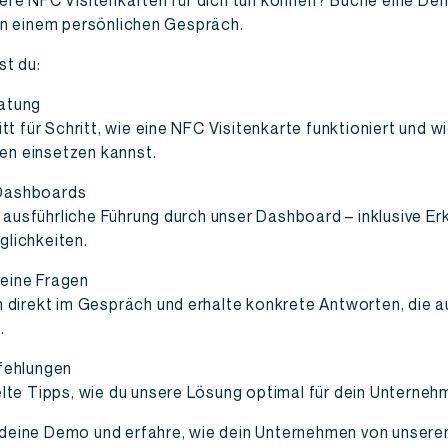
sere NFC Visitenkarten für dich tun können? Buche eine D
in einem persönlichen Gespräch.
st du:
ratung
itt für Schritt, wie eine NFC Visitenkarte funktioniert und wi
n einsetzen kannst.
 Dashboards
usführliche Führung durch unser Dashboard – inklusive Erk
glichkeiten.
deine Fragen
n direkt im Gespräch und erhalte konkrete Antworten, die a
.
pfehlungen
elte Tipps, wie du unsere Lösung optimal für dein Unterneh
deine Demo und erfahre, wie dein Unternehmen von unserer