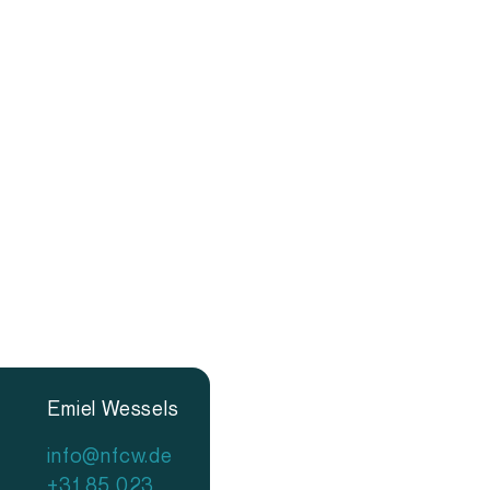
Emiel Wessels
info@nfcw.de
+31 85 023