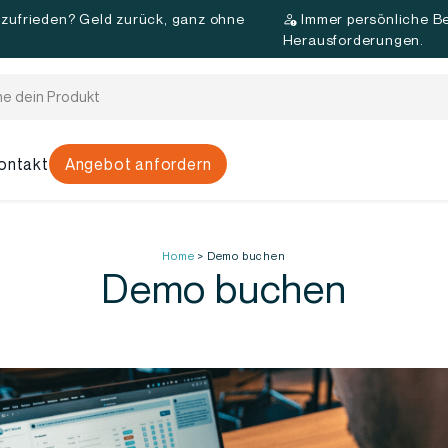
 zufrieden? Geld zurück, ganz ohne
Immer persönliche Be
d
Herausforderungen.
ontakt
Angebot anfordern
Home
>
Demo buchen
Demo buchen