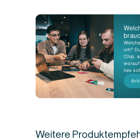
Welc
brauc
Welche
ich? D
Chip, a
worauf
lies sch
Art
Weitere Produktempfe