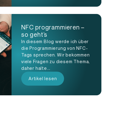
NFC programmieren –
so geht’s
In diesem Blog werde ich über
die Programmierung von NFC-
Tags sprechen. Wir bekommen
viele Fragen zu diesem Thema,
daher halte...
Artikel lesen