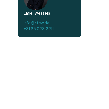
Emiel Wessels
info@nfcw.de
+31 85 023 2211