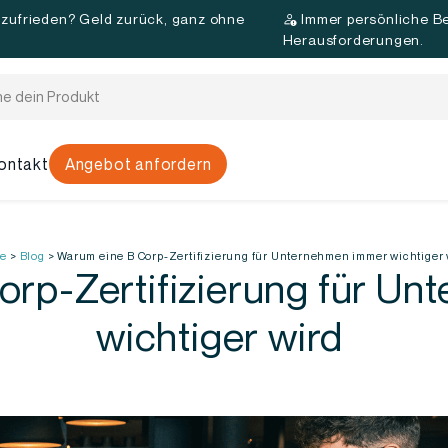
 zufrieden? Geld zurück, ganz ohne
Immer persönliche Be
d
Herausforderungen.
ontakt
Angebot anfordern
e
>
Blog
>
Warum eine B Corp-Zertifizierung für Unternehmen immer wichtiger
rp-Zertifizierung für U
wichtiger wird