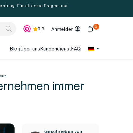
ratung. Für all deine Fragen und
0
Anmelden
Blog
Über uns
Kundendienst
FAQ
 wird
nternehmen immer
Geschrieben von