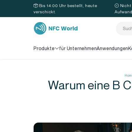
Bis 14:00 Uhr bestellt, heute
Nicht
verschickt.
Aufwan
Produkte
für Unternehmen
Anwendungen
K
Hom
Warum eine B Co