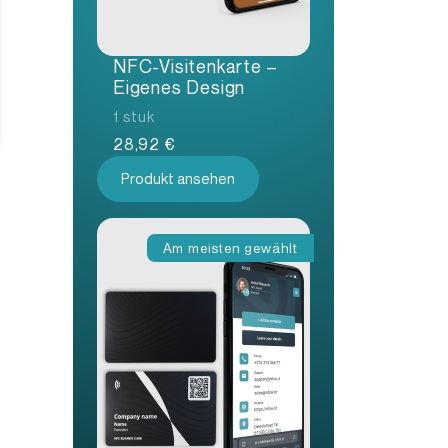
NFC-Visitenkarte –
Eigenes Design
1 stuk
28,92
€
Produkt ansehen
Am meisten gewählt