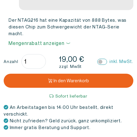
Der NTAG216 hat eine Kapazität von 888 Bytes, was
diesen Chip zum Schwergewicht der NTAG-Serie
macht.
Mengenrabatt anzeigen
NFC-
19,00
€
inkl. MwSt.
Anzahl
Schlüsselanhänger
zzgl. MwSt
Epoxy
NTAG216
In den Warenkorb
Sortiert
(10
Sofort lieferbar
Stück)
An Arbeitstagen bis 14:00 Uhr bestellt, direkt
Menge
verschickt.
Nicht zufrieden? Geld zurück, ganz unkompliziert.
Immer gratis Beratung und Support.