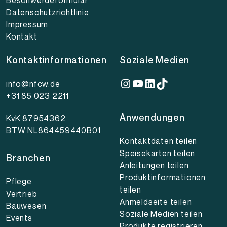
Beschwerdeformular
Datenschutzrichtlinie
Impressum
Kontakt
Kontaktinformationen
Soziale Medien
Instagram
YouTube
LinkedIn
TikTok
info@nfcw.de
+31 85 023 2211
Anwendungen
KvK 87954362
BTW NL864459440B01
Kontaktdaten teilen
Speisekarten teilen
Branchen
Anleitungen teilen
Produktinformationen
Pflege
teilen
Vertrieb
Anmeldseite teilen
Bauwesen
Soziale Medien teilen
Events
Produkte registrieren