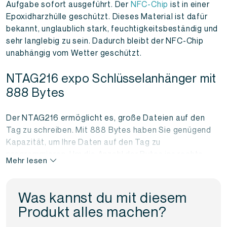
Aufgabe sofort ausgeführt. Der
NFC-Chip
ist in einer
Epoxidharzhülle geschützt. Dieses Material ist dafür
bekannt, unglaublich stark, feuchtigkeitsbeständig und
sehr langlebig zu sein. Dadurch bleibt der NFC-Chip
unabhängig vom Wetter geschützt.
NTAG216 expo Schlüsselanhänger mit
888 Bytes
Der NTAG216 ermöglicht es, große Dateien auf den
Tag zu schreiben. Mit 888 Bytes haben Sie genügend
Kapazität, um Ihre Daten auf den Tag zu
programmieren. Um die Anzahl der Bytes ins rechte
Mehr lesen
Licht zu rücken, hier einige Beispiele für Daten. Um eine
URL auf einem NFC-Tag zu programmieren, benötigen
Sie 19 Byte. Für eine Telefonnummer benötigen Sie 16
Was kannst du mit diesem
Byte, für eine E-Mail mit einem Betreff 84 Byte und für
Produkt alles machen?
eine digitale Visitenkarte 153 Byte. Möchten Sie