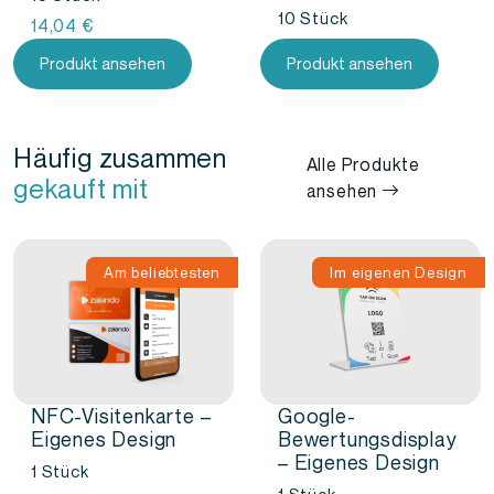
10 Stück
14,04
€
Ursprünglicher
Aktueller
Produkt ansehen
Produkt ansehen
Preis
Preis
war:
ist:
15,69
13,21
Häufig zusammen
€
€.
Alle Produkte
gekauft mit
ansehen
Am beliebtesten
Im eigenen Design
NFC-Visitenkarte –
Google-
Eigenes Design
Bewertungsdisplay
– Eigenes Design
1 Stück