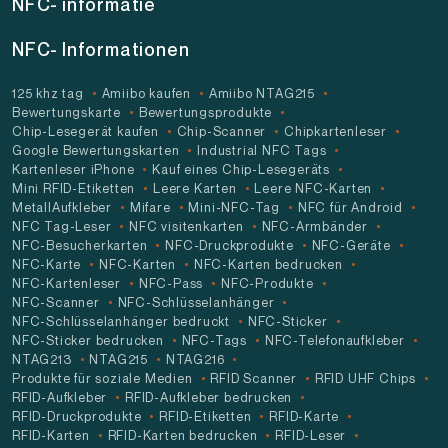
NFC- informatie
NFC- Informationen
125 khz tag
Amiibo kaufen
Amiibo NTAG215
Bewertungskarte
Bewertungsprodukte
Chip-Lesegerät kaufen
Chip-Scanner
Chipkartenleser
Google Bewertungskarten
Industrial NFC Tags
Kartenleser iPhone
Kauf eines Chip-Lesegeräts
Mini RFID-Etiketten
Leere Karten
Leere NFC-Karten
MetallAufkleber
Mifare
Mini-NFC-Tag
NFC für Android
NFC Tag-Leser
NFC visitenkarten
NFC-Armbänder
NFC-Besucherkarten
NFC-Druckprodukte
NFC-Geräte
NFC-Karte
NFC-Karten
NFC-Karten bedrucken
NFC-Kartenleser
NFC-Pass
NFC-Produkte
NFC-Scanner
NFC-Schlüsselanhänger
NFC-Schlüsselanhänger bedruckt
NFC-Sticker
NFC-Sticker bedrucken
NFC-Tags
NFC-Telefonaufkleber
NTAG213
NTAG215
NTAG216
Produkte für soziale Medien
RFID Scanner
RFID UHF Chips
RFID-Aufkleber
RFID-Aufkleber bedrucken
RFID-Druckprodukte
RFID-Etiketten
RFID-Karte
RFID-Karten
RFID-Karten bedrucken
RFID-Leser