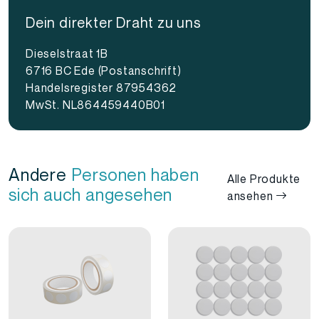
einem Logo oder Firmennamen bedruckt werden
Dein direkter Draht zu uns
und als Geschäftsgeschenk oder Werbeartikel zur
Förderung Ihrer Marke ausgegeben werden.
Dieselstraat 1B
6716 BC Ede (Postanschrift)
Kurz gesagt, diese NTAG216-Epoxid-
Handelsregister 87954362
Schlüsselanhänger sind vielseitig einsetzbar und
MwSt. NL864459440B01
können auf verschiedene Weise programmiert werden,
um Ihre spezifischen Anforderungen zu erfüllen.
Andere
Personen haben
Alle Produkte
sich auch angesehen
ansehen