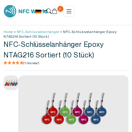
0
Home
>
NFC-Schlüsselanhänger
>
NFC-Schlüsselanhänger Epoxy
NTAG216 Sortiert (10 Stück)
NFC-Schlüsselanhänger Epoxy
NTAG216 Sortiert (10 Stück)
(
1
review)
Bewertet
1
5.00
mit
von 5,
basierend
auf
Kundenbewertung