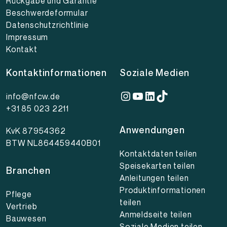
Rückgabe und Garantie
Beschwerdeformular
Datenschutzrichtlinie
Impressum
Kontakt
Kontaktinformationen
Soziale Medien
Instagram
YouTube
LinkedIn
TikTok
info@nfcw.de
+31 85 023 2211
Anwendungen
KvK 87954362
BTW NL864459440B01
Kontaktdaten teilen
Speisekarten teilen
Branchen
Anleitungen teilen
Produktinformationen
Pflege
teilen
Vertrieb
Anmeldseite teilen
Bauwesen
Soziale Medien teilen