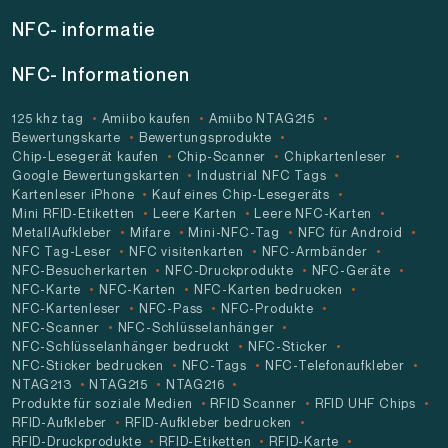
NFC- informatie
NFC- Informationen
125 khz tag
Amiibo kaufen
Amiibo NTAG215
Bewertungskarte
Bewertungsprodukte
Chip-Lesegerät kaufen
Chip-Scanner
Chipkartenleser
Google Bewertungskarten
Industrial NFC Tags
Kartenleser iPhone
Kauf eines Chip-Lesegeräts
Mini RFID-Etiketten
Leere Karten
Leere NFC-Karten
MetallAufkleber
Mifare
Mini-NFC-Tag
NFC für Android
NFC Tag-Leser
NFC visitenkarten
NFC-Armbänder
NFC-Besucherkarten
NFC-Druckprodukte
NFC-Geräte
NFC-Karte
NFC-Karten
NFC-Karten bedrucken
NFC-Kartenleser
NFC-Pass
NFC-Produkte
NFC-Scanner
NFC-Schlüsselanhänger
NFC-Schlüsselanhänger bedruckt
NFC-Sticker
NFC-Sticker bedrucken
NFC-Tags
NFC-Telefonaufkleber
NTAG213
NTAG215
NTAG216
Produkte für soziale Medien
RFID Scanner
RFID UHF Chips
RFID-Aufkleber
RFID-Aufkleber bedrucken
RFID-Druckprodukte
RFID-Etiketten
RFID-Karte