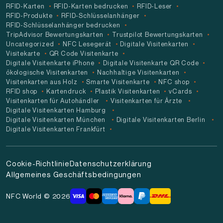
RFID-Karten
RFID-Karten bedrucken
RFID-Leser
RFID-Produkte
RFID-Schlüsselanhänger
RFID-Schlüsselanhänger bedrucken
TripAdvisor Bewertungskarten
Trustpilot Bewertungskarten
Uncategorized
NFC Lesegerät
Digitale Visitenkarten
Visitekarte
QR Code Visitenkarte
Digitale Visitenkarte iPhone
Digitale Visitenkarte QR Code
ökologische Visitenkarten
Nachhaltige Visitenkarten
Visitenkarten aus Holz
Smarte Visitenkarte
NFC shop
RFID shop
Kartendruck
Plastik Visitenkarten
vCards
Visitenkarten für Autohändler
Visitenkarten für Ärzte
Digitale Visitenkarten Hamburg
Digitale Visitenkarten München
Digitale Visitenkarten Berlin
Digitale Visitenkarten Frankfürt
Cookie-Richtlinie
Datenschutzerklärung
Allgemeines Geschäftsbedingungen
NFC World © 2026